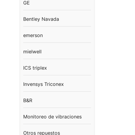
GE
Bentley Navada
emerson
mielwell
ICS triplex
Invensys Triconex
B&R
Monitoreo de vibraciones
Otros repuestos