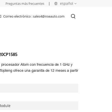
|
|
español
Preguntas más frecuentes
Correo electrónico : sales4@nseauto.com
English
français
русский
X20CP1585
español
 procesador Atom con frecuencia de 1 GHz y
العربية
Topteng ofrece una garantía de 12 meses a partir
Module