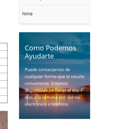
hima
Como Podemos
Ayudarte
Puede contactarnos de
cualquier forma que le resulte
conveniente. Estamos
disponibles 24 horas al día, 7
días a la semana por correo
electrónico o teléfono.
CONTÁCTENOS