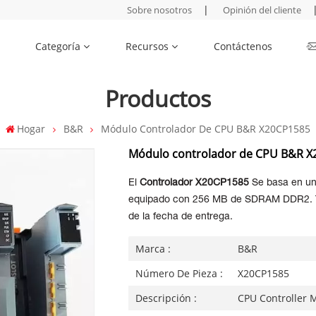
|
Sobre nosotros
Opinión del cliente
Categoría
Recursos
Contáctenos
Productos
Hogar
B&R
Módulo Controlador De CPU B&R X20CP1585
Módulo controlador de CPU B&R 
El
Controlador X20CP1585
Se basa en un
equipado con 256 MB de SDRAM DDR2.
de la fecha de entrega.
Marca :
B&R
Número De Pieza :
X20CP1585
Descripción :
CPU Controller 