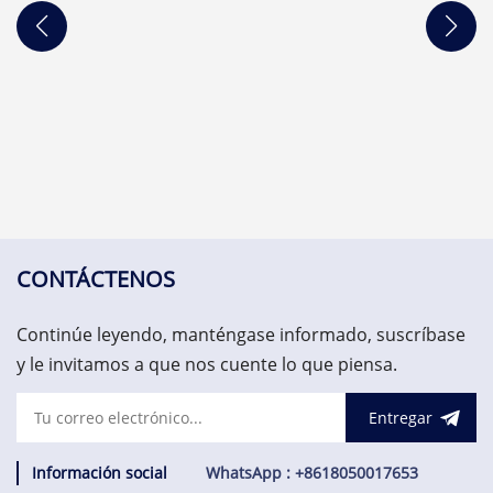
señal de corriente o
X20.Módulo de entradas
tensión; Resolución del
digitales X20, 6 entradas, 24
convertidor digital de 13
VDC, disipador, filtro de
bits.
entrada configurable,
conexiones a 2 hilos.
CONTÁCTENOS
Continúe leyendo, manténgase informado, suscríbase
y le invitamos a que nos cuente lo que piensa.
Entregar
Información social
WhatsApp : +8618050017653