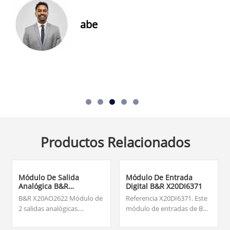
abe
Productos Relacionados
Módulo De Salida
Módulo De Entrada
Analógica B&R
Digital B&R X20DI6371
X20AO2622
B&R X20AO2622 Módulo de
Referencia X20DI6371. Este
2 salidas analógicas.
módulo de entradas de B&R
DESCRIPCION: 2 salidas
es la referencia X20DI6371.
analógicas; Posibilidad de
Pertenece a la gama