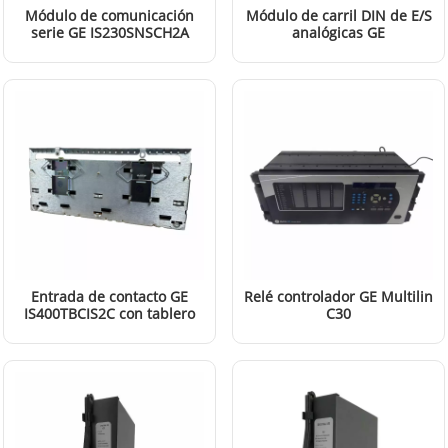
Módulo de comunicación
Módulo de carril DIN de E/S
serie GE IS230SNSCH2A
analógicas GE
IS230SNAIH2A
LEER MÁS
LEER MÁS
Entrada de contacto GE
Relé controlador GE Multilin
IS400TBCIS2C con tablero
C30
de terminales de
C30N00HCHF6UH6UM67PXUX
LEER MÁS
LEER MÁS
aislamiento de grupo