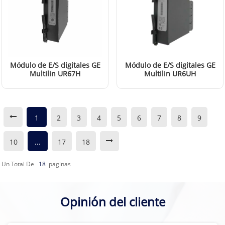
Módulo de E/S digitales GE
Módulo de E/S digitales GE
Multilin UR67H
Multilin UR6UH
LEER MÁS
LEER MÁS
1
2
3
4
5
6
7
8
9
10
...
17
18
Un Total De
18
Paginas
Opinión del cliente