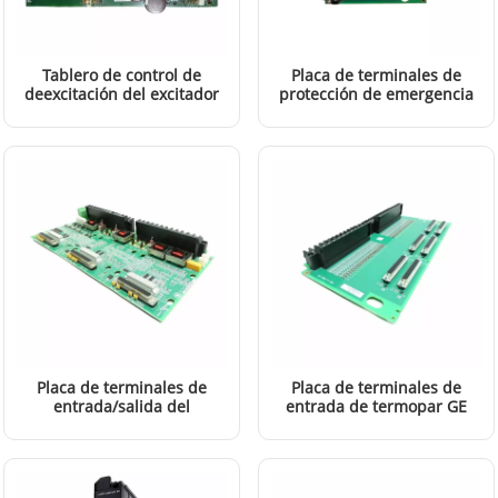
Tablero de control de
Placa de terminales de
deexcitación del excitador
protección de emergencia
GE IS200EDEXG1ADA
GE IS200SPROH1A
LEER MÁS
LEER MÁS
Placa de terminales de
Placa de terminales de
entrada/salida del
entrada de termopar GE
servomotor GE
IS200TBTCH1B
LEER MÁS
LEER MÁS
IS200TSVCH1A