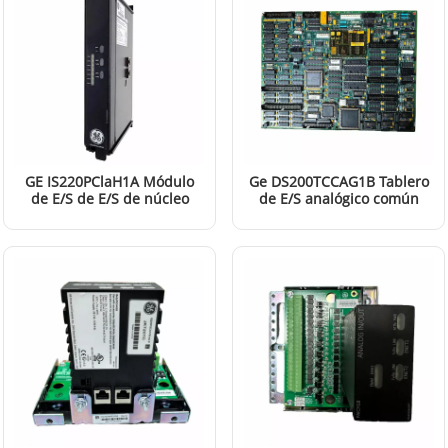
GE IS220PClaH1A Módulo
Ge DS200TCCAG1B Tablero
de E/S de E/S de núcleo
de E/S analógico común
LEER MÁS
LEER MÁS