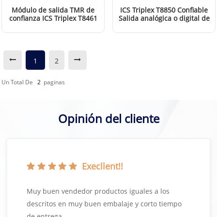
Módulo de salida TMR de
ICS Triplex T8850 Confiable
confianza ICS Triplex T8461
Salida analógica o digital de
de 40 canales
40 canales FTA
LEER MÁS
LEER MÁS
1
2
Un Total De
2
Paginas
Opinión del cliente
Execllent!!
Muy buen vendedor productos iguales a los
descritos en muy buen embalaje y corto tiempo
de entrega.