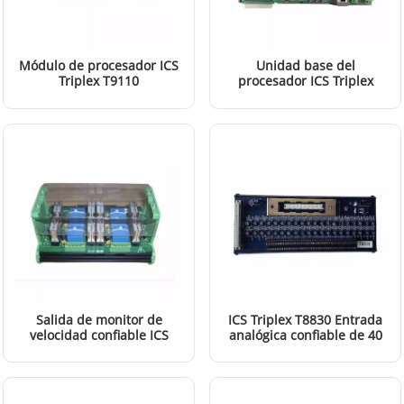
Módulo de procesador ICS
Unidad base del
Triplex T9110
procesador ICS Triplex
T9100
LEER MÁS
LEER MÁS
Salida de monitor de
ICS Triplex T8830 Entrada
velocidad confiable ICS
analógica confiable de 40
Triplex T8891 FTA
canales FTA
LEER MÁS
LEER MÁS