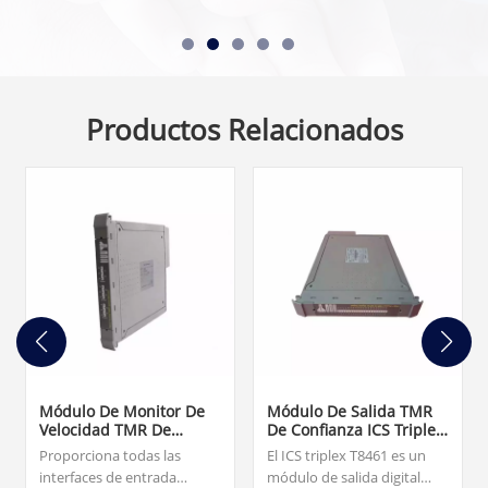
Productos Relacionados
Módulo De Monitor De
Módulo De Salida TMR
Velocidad TMR De
De Confianza ICS Triplex
Confianza ICS Triplex
T8461 De 40 Canales
Proporciona todas las
El ICS triplex T8461 es un
T8442
interfaces de entrada
módulo de salida digital