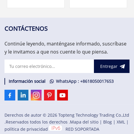
necesarias para un monitor
TMR de 24 V CC de
de velocidad TMR T8442 de
confianza diseñado para
confianza. • Nueve canales
sistemas de automatización
de entrada de velocidad
industrial.$4000,00
organizados como tres
CONTÁCTENOS
grupos de tres entradas.
$5,000.00
Continúe leyendo, manténgase informado, suscríbase
y le invitamos a que nos cuente lo que piensa.
Entregar
Información social
WhatsApp : +8618050017653
Derechos de autor © 2026 Topteng Technology Trading Co.,Ltd
.Reservados todos los derechos .
Mapa del sitio
|
Blog
|
XML
|
política de privacidad
RED SOPORTADA