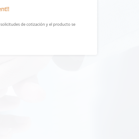
nt!!
olicitudes de cotización y el producto se
La calidad