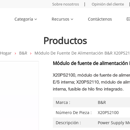
|
Sobre nosotros
Opinión del cliente
Categoría
Recursos
Contáctenos
Productos
Hogar
B&R
Módulo De Fuente De Alimentación B&R X20PS2
Módulo de fuente de alimentación
X20PS2100, módulo de fuente de aliment
E/S interna; X20PS2110, módulo de alim
interna, fusible de hilo fino integrado.
Marca :
B&R
Número De Pieza :
X20PS2100
Descripción :
Power Supply M