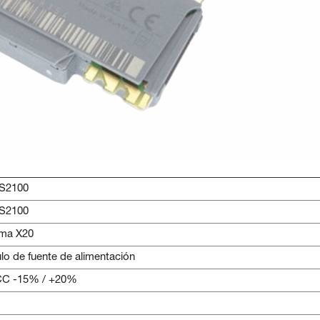
S2100
S2100
ema X20
o de fuente de alimentación
CC -15% / +20%