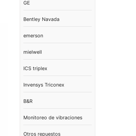
GE
Bentley Navada
emerson
mielwell
ICS triplex
Invensys Triconex
B&R
Monitoreo de vibraciones
Otros repuestos