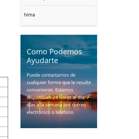
hima
Como Podemos
Ayudarte
Puede contactarnos de
cualquier forma que le resulte
conveniente. Estamos
disponibles 24 horas al día, 7
días a la semana por correo
electrónico o teléfono.
CONTÁCTENOS