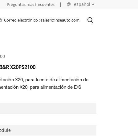
|
|
español
Preguntas más frecuentes
Correo electrónico : sales4@nseauto.com
English
français
100
русский
 B&R X20PS2100
español
ación X20, para fuente de alimentación de
العربية
entación X20, para alimentación de E/S
odule