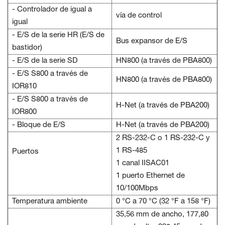
- Controlador de igual a
vía de control
igual
- E/S de la serie HR (E/S de
Bus expansor de E/S
bastidor)
- E/S de la serie SD
HN800 (a través de PBA800)
- E/S S800 a través de
HN800 (a través de PBA800)
IOR810
- E/S S800 a través de
H-Net (a través de PBA200)
IOR800
- Bloque de E/S
H-Net (a través de PBA200)
2 RS-232-C o 1 RS-232-C y
1 RS-485
Puertos
1 canal IISAC01
1 puerto Ethernet de
10/100Mbps
Temperatura ambiente
0 °C a 70 °C (32 °F a 158 °F)
35,56 mm de ancho, 177,80