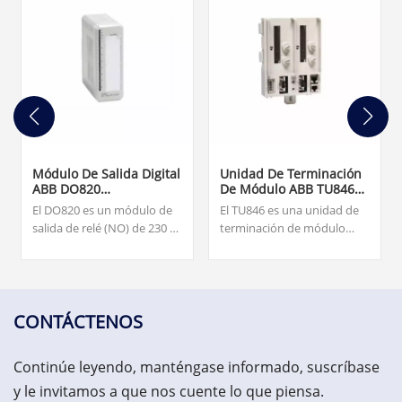
Módulo De Salida Digital
Unidad De Terminación
ABB DO820
De Módulo ABB TU846
3BSE008514R1
3BSE022460R1
El DO820 es un módulo de
El TU846 es una unidad de
salida de relé (NO) de 230 V
terminación de módulo
CA/CC de 8 canales para E/S
(MTU) para la configuración
S800. Nuestro equipo está
redundante de la interfaz
disponible las 24 horas del
de comunicación de campo
día, los 7 días de la semana
CI840/CI840A y E/S
para ayudarlo con sus
redundantes.
CONTÁCTENOS
necesidades urgentes de
repuestos críticos,
Continúe leyendo, manténgase informado, suscríbase
contáctenos.
y le invitamos a que nos cuente lo que piensa.