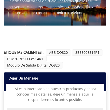
Puede contactarnos de cualquier forma que le resulte
conveniente. Estamos disponibles 24 horas al día, 7 días
a la semana por correo electrónico o teléfono.
CONTÁCTENOS
ETIQUETAS CALIENTES :
ABB DO820
3BSE008514R1
DO820 3BSE008514R1
Módulo De Salida Digital DO820
Dejar Un Mensaje
Si está interesado en nuestros productos y desea
conocer más detalles, deje un mensaje aquí, le
responderemos lo antes posible.