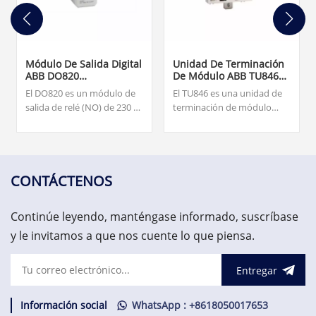
Módulo De Salida Digital
Unidad De Terminación
ABB DO820
De Módulo ABB TU846
3BSE008514R1
3BSE022460R1
El DO820 es un módulo de
El TU846 es una unidad de
salida de relé (NO) de 230 V
terminación de módulo
CA/CC de 8 canales para E/S
(MTU) para la configuración
S800. Nuestro equipo está
redundante de la interfaz
disponible las 24 horas del
de comunicación de campo
día, los 7 días de la semana
CI840/CI840A y E/S
para ayudarlo con sus
redundantes.
CONTÁCTENOS
necesidades urgentes de
repuestos críticos,
Continúe leyendo, manténgase informado, suscríbase
contáctenos.
y le invitamos a que nos cuente lo que piensa.
Entregar
Información social
WhatsApp : +8618050017653