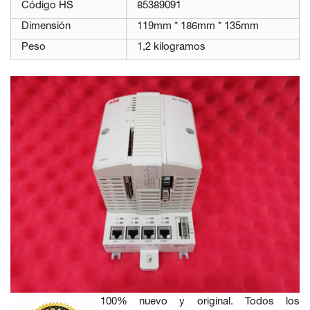
Código HS
85389091
Dimensión
119mm * 186mm * 135mm
Peso
1,2 kilogramos
100% nuevo y original. Todos los