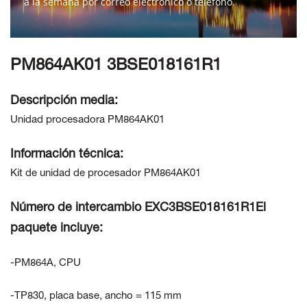
a la semana por correo electrónico o teléfono.
CONTÁCTENOS
PM864AK01 3BSE018161R1
Descripción media:
Unidad procesadora PM864AK01
Información técnica:
Kit de unidad de procesador PM864AK01
Número de intercambio EXC3BSE018161R1El
paquete incluye:
-PM864A, CPU
-TP830, placa base, ancho = 115 mm