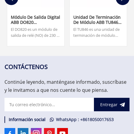
Módulo De Salida Digital
Unidad De Terminación
ABB DO820
De Módulo ABB TU846
3BSE008514R1
3BSE022460R1
El DO820 es un módulo de
El TU846 es una unidad de
salida de relé (NO) de 230 V
terminación de módulo
CA/CC de 8 canales para E/S
(MTU) para la configuración
S800. Nuestro equipo está
redundante de la interfaz
disponible las 24 horas del
de comunicación de campo
día, los 7 días de la semana
CI840/CI840A y E/S
para ayudarlo con sus
redundantes.
CONTÁCTENOS
necesidades urgentes de
repuestos críticos,
Continúe leyendo, manténgase informado, suscríbase
contáctenos.
y le invitamos a que nos cuente lo que piensa.
Entregar
Información social
WhatsApp : +8618050017653