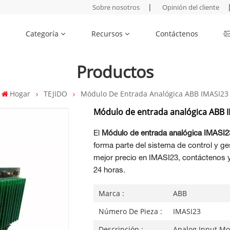
|
Sobre nosotros
Opinión del cliente
Categoría
Recursos
Contáctenos
Productos
Hogar
TEJIDO
Módulo De Entrada Analógica ABB IMASI23
Módulo de entrada analógica ABB 
El
Módulo de entrada analógica IMASI2
forma parte del sistema de control y g
mejor precio en IMASI23, contáctenos 
24 horas.
Marca :
ABB
Número De Pieza :
IMASI23
Descripción :
Analog Input M