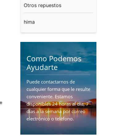
Otros repuestos
hima
Como Podemos
Ayudarte
Puede contactarnos de
cualquier forma que le resulte
conveniente. Estamos
ue
disponibles 24 horas al día, 7
días a la semana por correo
electrónico o teléfono.
CONTÁCTENOS