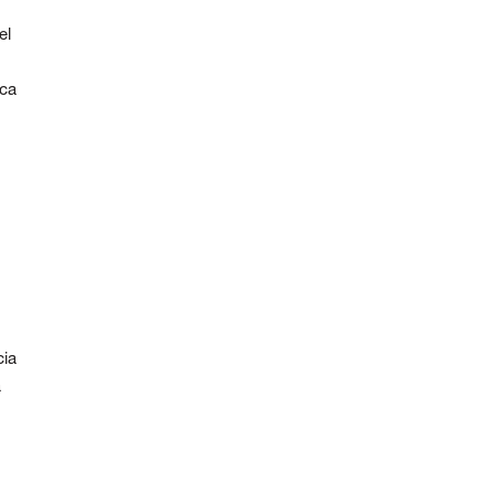
el
nca
cia
a