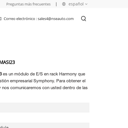
|
|
español
Preguntas más frecuentes
Correo electrónico : sales4@nseauto.com
English
français
русский
IMASI23
español
3
es un módulo de E/S en rack Harmony que
العربية
estión empresarial Symphony. Para obtener el
y nos comunicaremos con usted dentro de las
odule