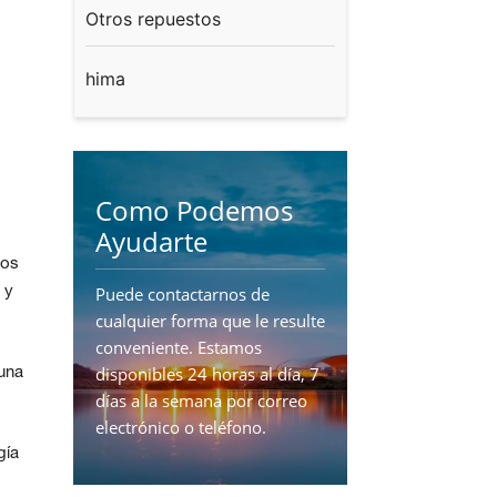
Otros repuestos
hima
Como Podemos
Ayudarte
ros
Puede contactarnos de
 y
cualquier forma que le resulte
conveniente. Estamos
disponibles 24 horas al día, 7
una
días a la semana por correo
electrónico o teléfono.
gía
CONTÁCTENOS