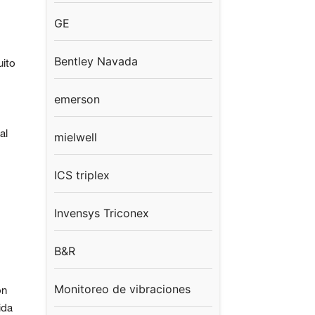
GE
Bentley Navada
uito
emerson
al
mielwell
ICS triplex
Invensys Triconex
B&R
Monitoreo de vibraciones
ón
ida