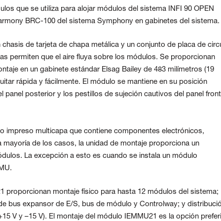
os que se utiliza para alojar módulos del sistema INFI 90 OPEN
Harmony BRC-100 del sistema Symphony en gabinetes del sistema.
hasis de tarjeta de chapa metálica y un conjunto de placa de circ
rtas permiten que el aire fluya sobre los módulos. Se proporcionan
ntaje en un gabinete estándar Elsag Bailey de 483 milímetros (19
itar rápida y fácilmente. El módulo se mantiene en su posición
 panel posterior y los pestillos de sujeción cautivos del panel front
ito impreso multicapa que contiene componentes electrónicos,
a mayoría de los casos, la unidad de montaje proporciona un
ódulos. La excepción a esto es cuando se instala un módulo
MMU.
proporcionan montaje físico para hasta 12 módulos del sistema;
s de bus expansor de E/S, bus de módulo y Controlway; y distribuci
 +15 V y –15 V). El montaje del módulo IEMMU21 es la opción prefer