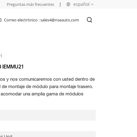
|
|
español
Preguntas más frecuentes
Correo electrónico : sales4@nseauto.com
English
français
21
русский
BB IEMMU21
español
nos y nos comunicaremos con usted dentro de
العربية
d de montaje de módulo para montaje trasero.
e acomodar una amplia gama de módulos
g Unit