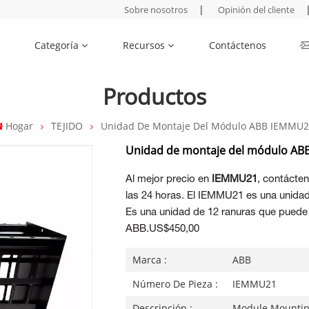
|
Sobre nosotros
Opinión del cliente
Categoría
Recursos
Contáctenos
Productos
Hogar
TEJIDO
Unidad De Montaje Del Módulo ABB IEMMU
Unidad de montaje del módulo A
Al mejor precio en
IEMMU21
, contácte
las 24 horas. El IEMMU21 es una unida
Es una unidad de 12 ranuras que pued
ABB.US$450,00
Marca :
ABB
Número De Pieza :
IEMMU21
Descripción :
Module Mountin