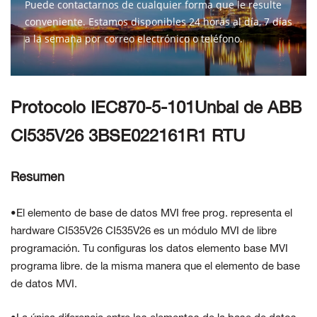
Puede contactarnos de cualquier forma que le resulte
conveniente. Estamos disponibles 24 horas al día, 7 días
a la semana por correo electrónico o teléfono.
CONTÁCTENOS
Protocolo IEC870-5-101Unbal de ABB
CI535V26 3BSE022161R1 RTU
Resumen
•El elemento de base de datos MVI free prog. representa el
hardware CI535V26
CI535V26 es un módulo MVI de libre
programación. Tu configuras los datos
elemento base MVI
programa libre. de la misma manera que el elemento de base
de datos MVI.