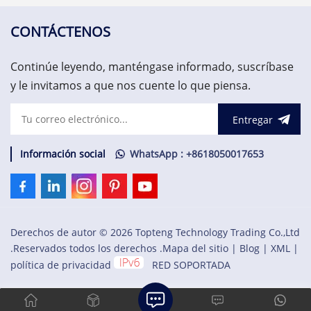
disponible las 24 horas del
de comunicación de campo
día, los 7 días de la semana
CI840/CI840A y E/S
para ayudarlo con sus
redundantes.
CONTÁCTENOS
necesidades urgentes de
repuestos críticos,
Continúe leyendo, manténgase informado, suscríbase
contáctenos.
y le invitamos a que nos cuente lo que piensa.
Entregar
Información social
WhatsApp : +8618050017653
Derechos de autor © 2026 Topteng Technology Trading Co.,Ltd
.Reservados todos los derechos .
Mapa del sitio
|
Blog
|
XML
|
política de privacidad
RED SOPORTADA