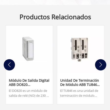
Productos Relacionados
Módulo De Salida Digital
Unidad De Terminación
ABB DO820
De Módulo ABB TU846
3BSE008514R1
3BSE022460R1
El DO820 es un módulo de
El TU846 es una unidad de
salida de relé (NO) de 230 V
terminación de módulo
CA/CC de 8 canales para E/S
(MTU) para la configuración
S800. Nuestro equipo está
redundante de la interfaz