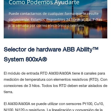
Como Podemos Ayudarte
Puede contactarnos de cualquier forma que le resulte
conveniente. Estamos disponibles 24 horas al día, 7 días
a la semana por correo electrónico o teléfono.
CONTÁCTENOS
Selector de hardware ABB Ability™
System 800xA®
El módulo de entrada RTD AI830/AI830A tiene 8 canales para
medición de temperatura con elementos resistivos (RTD). Con
conexiones de 3 hilos. Todos los RTD deben estar aislados de
tierra.
El AI830/AI830A se puede utilizar con sensores Pt100, Cu10,
Ni100, Ni120 o resistivos. La linealización y conversión de la