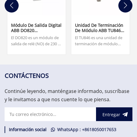
Módulo De Salida Digital
Unidad De Terminación
ABB DO820
De Módulo ABB TU846
3BSE008514R1
3BSE022460R1
El DO820 es un módulo de
El TU846 es una unidad de
salida de relé (NO) de 230 V
terminación de módulo
CA/CC de 8 canales para E/S
(MTU) para la configuración
S800. Nuestro equipo está
redundante de la interfaz
disponible las 24 horas del
de comunicación de campo
día, los 7 días de la semana
CI840/CI840A y E/S
para ayudarlo con sus
redundantes.
CONTÁCTENOS
necesidades urgentes de
repuestos críticos,
Continúe leyendo, manténgase informado, suscríbase
contáctenos.
y le invitamos a que nos cuente lo que piensa.
Entregar
Información social
WhatsApp : +8618050017653