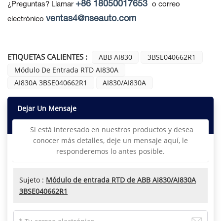
+86 18050017653
¿Preguntas? Llamar
o correo
ventas4@nseauto.com
electrónico
ETIQUETAS CALIENTES :
ABB AI830
3BSE040662R1
Módulo De Entrada RTD AI830A
AI830A 3BSE040662R1
AI830/AI830A
Dejar Un Mensaje
Si está interesado en nuestros productos y desea
conocer más detalles, deje un mensaje aquí, le
responderemos lo antes posible.
Sujeto :
Módulo de entrada RTD de ABB AI830/AI830A
3BSE040662R1