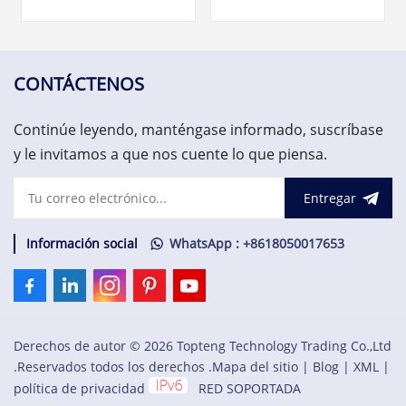
de medir y monitorear
es el elemento central del
hasta cuatro entradas de
sistema de protección de
señal dinámica y hasta dos
maquinaria (MPS). Esta
entradas de velocidad
tarjeta muy versátil es
simultáneamente.
capaz de medir y
CONTÁCTENOS
$7,500.00.Excelente calidad,
monitorear hasta cuatro
precio favorable,
entradas de señal dinámica
Continúe leyendo, manténgase informado, suscríbase
¡bienvenido a consultar!
y hasta dos entradas de
velocidad
y le invitamos a que nos cuente lo que piensa.
simultáneamente.
Entregar
Información social
WhatsApp : +8618050017653
Derechos de autor © 2026 Topteng Technology Trading Co.,Ltd
.Reservados todos los derechos .
Mapa del sitio
|
Blog
|
XML
|
política de privacidad
RED SOPORTADA