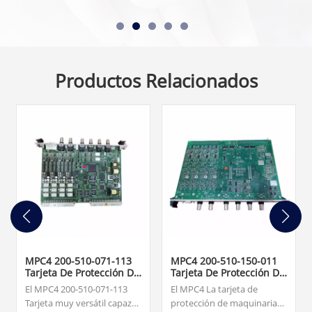
Productos Relacionados
MPC4 200-510-071-113
MPC4 200-510-150-011
Tarjeta De Protección De
Tarjeta De Protección De
Maquinaria
Maquinaria
El MPC4 200-510-071-113
El MPC4 La tarjeta de
Tarjeta muy versátil capaz
protección de maquinaria