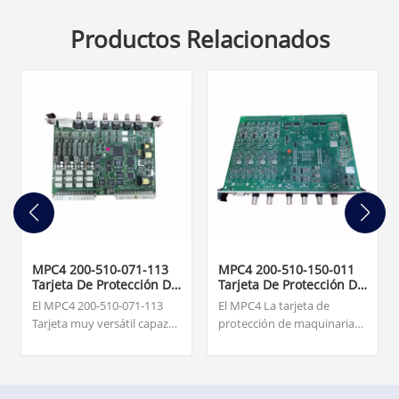
Productos Relacionados
MPC4 200-510-071-113
MPC4 200-510-150-011
Tarjeta De Protección De
Tarjeta De Protección De
Maquinaria
Maquinaria
El MPC4 200-510-071-113
El MPC4 La tarjeta de
Tarjeta muy versátil capaz
protección de maquinaria
de medir y monitorear
es el elemento central del
hasta cuatro entradas de
sistema de protección de
señal dinámica y hasta dos
maquinaria (MPS). Esta
entradas de velocidad
tarjeta muy versátil es