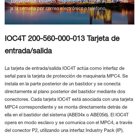
conveniente. Estamos disponibles 24 horas al día, 7 días
a la semana por correo electrónico o teléfono.
CONTÁCTENOS
IOC4T 200-560-000-013 Tarjeta de
entrada/salida
La tarjeta de entrada/salida IOC4T actúa como interfaz de
señal para la tarjeta de protección de maquinaria MPC4. Se
instala en la parte posterior de un bastidor y se conecta
directamente al plano posterior del bastidor mediante dos
conectores. Cada tarjeta IOC4T está asociada con una tarjeta
MPC4 correspondiente y se monta directamente detrás de
ella en el bastidor del sistema (ABE04x o ABE056). El IOC4T
opera en modo esclavo y se comunica con el MPC4, a través
del conector P2, utilizando una interfaz Industry Pack (IP).