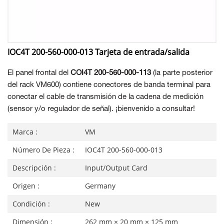
IOC4T 200-560-000-013 Tarjeta de entrada/salida
El panel frontal del
COI4T 200-560-000-113
(la parte posterior
del rack VM600) contiene conectores de banda terminal para
conectar el cable de transmisión de la cadena de medición
(sensor y/o regulador de señal). ¡bienvenido a consultar!
Marca :
VM
Número De Pieza :
IOC4T 200-560-000-013
Descripción :
Input/Output Card
Origen :
Germany
Condición :
New
Dimensión :
262 mm × 20 mm × 125 mm