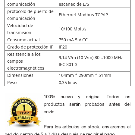
comunicación
escaneo de E/S
protocolo de puerto de
Ethernet Modbus TCP/IP
comunicación
Velocidad de
10/100 Mbit/s
transmisión
Consumo actual
750 mA 5 V CC
Grado de protección IP
IP20
Resistencia a los
9,14 V/m (10 V/m) 80...1000 MHz
campos
IEC 801-3
electromagnéticos
Dimensiones
104mm * 290mm * 51mm
Peso
0,35 kilos
100% nuevo y original. Todos los
productos serán probados antes del
envío.
Para los artículos en stock, enviaremos el
pedido dentro de 5 a 7 días después de recibir el pago.