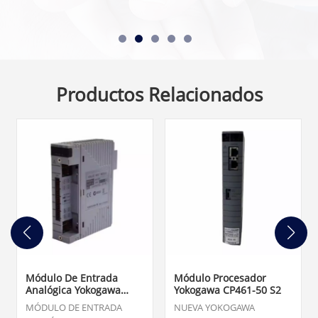
Productos Relacionados
Módulo De Entrada
Módulo Procesador
Analógica Yokogawa
Yokogawa CP461-50 S2
AAI143-S00 S1
MÓDULO DE ENTRADA
NUEVA YOKOGAWA