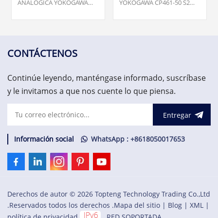
ANALÓGICA YOKOGAWA
YOKOGAWA CP461-50 S2
AAI143-S00 S1 -NUEVO SIN
MÓDULO PROCESADOR
CAJA; Cantidad. 5,Nuestro
NUEVO EN BUEN ESTADO.
equipo está disponible las
Topteng Technology cuenta
24 horas del día, los 7 días
con el mayor stock de
de la semana para ayudarlo
repuestos de
CONTÁCTENOS
con sus necesidades
automatización ABB.
urgentes de repuestos
Nuestro equipo está
Continúe leyendo, manténgase informado, suscríbase
críticos, contáctenos.
disponible las 24 horas del
día, los 7 días de la semana
y le invitamos a que nos cuente lo que piensa.
para ayudarlo con sus
necesidades urgentes de
Entregar
repuestos críticos,
contáctenos.
Información social
WhatsApp : +8618050017653
Derechos de autor © 2026 Topteng Technology Trading Co.,Ltd
.Reservados todos los derechos .
Mapa del sitio
|
Blog
|
XML
|
política de privacidad
RED SOPORTADA