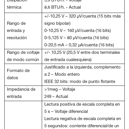
Disipación
5,9 BTU/h. - Voltaje
térmica
8,6 BTU/h. - Actual
+/-10,25 V – 320 µV/cuenta (15 bits más
Rango de
signo bipolar)
entrada y
0-10,25 V – 160 µV/cuenta (16 bits)
resolución
0-5,125 V – 80 µV/cuenta (16 bits)
0-20,5 mA – 0,32 µA/cuenta (16 bits)
Rango de voltaje
+/- 10,25 V (20,5 V entre dos terminales
de modo común
de entrada cualesquiera)
Justificado a la izquierda, complemento
Formato de
a 2 – Modo entero
datos
IEEE 32 bits: modo de punto flotante
Impedancia de
>1meg – Voltaje
entrada
249 – Actual
Lectura positiva de escala completa en
5 s – Voltaje diferencial
Lectura negativa de escala completa en
5 segundos: corriente diferencial/de un