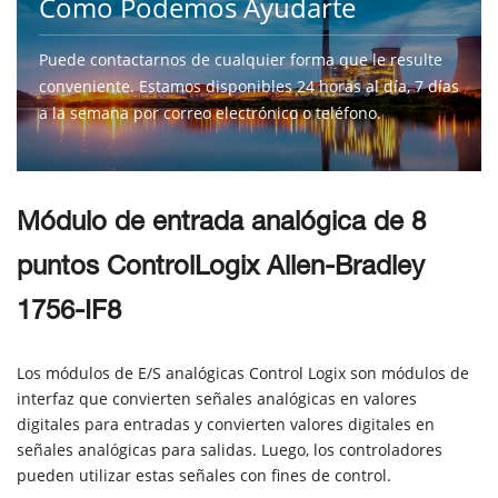
Como Podemos Ayudarte
Puede contactarnos de cualquier forma que le resulte
conveniente. Estamos disponibles 24 horas al día, 7 días
a la semana por correo electrónico o teléfono.
CONTÁCTENOS
Módulo de entrada analógica de 8
puntos ControlLogix Allen-Bradley
1756-IF8
Los módulos de E/S analógicas Control Logix son módulos de
interfaz que convierten señales analógicas en valores
digitales para entradas y convierten valores digitales en
señales analógicas para salidas. Luego, los controladores
pueden utilizar estas señales con fines de control.