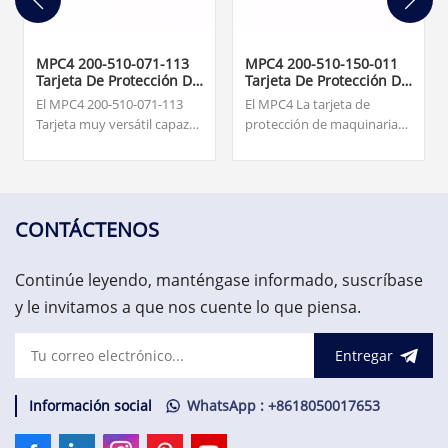
MPC4 200-510-071-113
MPC4 200-510-150-011
Tarjeta De Protección De
Tarjeta De Protección De
Maquinaria
Maquinaria
El MPC4 200-510-071-113
El MPC4 La tarjeta de
Tarjeta muy versátil capaz
protección de maquinaria
de medir y monitorear
es el elemento central del
hasta cuatro entradas de
sistema de protección de
señal dinámica y hasta dos
maquinaria (MPS). Esta
entradas de velocidad
tarjeta muy versátil es
simultáneamente.
capaz de medir y
CONTÁCTENOS
$7,500.00.Excelente calidad,
monitorear hasta cuatro
precio favorable,
entradas de señal dinámica
Continúe leyendo, manténgase informado, suscríbase
¡bienvenido a consultar!
y hasta dos entradas de
velocidad
y le invitamos a que nos cuente lo que piensa.
simultáneamente.
Entregar
Información social
WhatsApp : +8618050017653