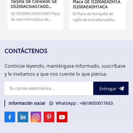
Tarjeta De Conexión GE
Placa GE IS200AEADH1A
DS200ACNAG1ADD
IS200AEADH1ACA
ARCNET
GE DS200ACNAG1ADD Placa
El Placa de horquilla de
de red informática de
rejilla de entrada/salida
recursos adjuntos
IS200AEADH1A fue
(ARCNET). Origen... tarjetas,
fabricado por la empresa
supervisión de turbinas,
fantasma de General
monitoreo de vibraciones y
Electric, GE Energy, como
sistema de protección de
miembro de la serie Mark
CONTÁCTENOS
activos. US$3.000,00
VIe de sistemas y productos
de sistemas de control de
Continúe leyendo, manténgase informado, suscríbase
turbinas eólicas.
y le invitamos a que nos cuente lo que piensa.
Entregar
Información social
WhatsApp : +8618050017653