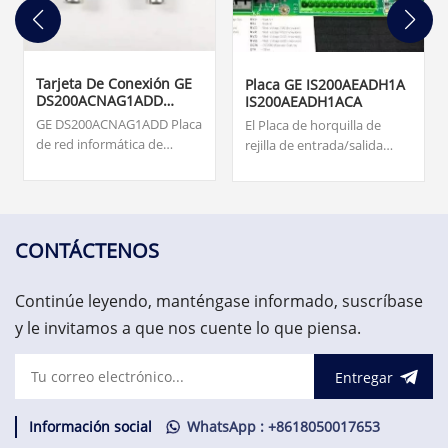
Tarjeta De Conexión GE
Placa GE IS200AEADH1A
DS200ACNAG1ADD
IS200AEADH1ACA
ARCNET
GE DS200ACNAG1ADD Placa
El Placa de horquilla de
de red informática de
rejilla de entrada/salida
recursos adjuntos
IS200AEADH1A fue
(ARCNET). Origen... tarjetas,
fabricado por la empresa
supervisión de turbinas,
fantasma de General
monitoreo de vibraciones y
Electric, GE Energy, como
sistema de protección de
miembro de la serie Mark
CONTÁCTENOS
activos. US$3.000,00
VIe de sistemas y productos
de sistemas de control de
Continúe leyendo, manténgase informado, suscríbase
turbinas eólicas.
y le invitamos a que nos cuente lo que piensa.
Entregar
Información social
WhatsApp : +8618050017653