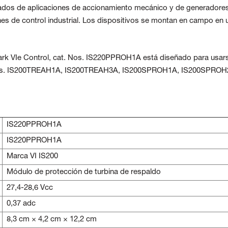
ados de aplicaciones de accionamiento mecánico y de generadore
nes de control industrial. Los dispositivos se montan en campo en 
ark VIe Control, cat. Nos. IS220PPROH1A está diseñado para usar
t. Nos. IS200TREAH1A, IS200TREAH3A, IS200SPROH1A, IS200SPROH
IS220PPROH1A
IS220PPROH1A
Marca VI IS200
Módulo de protección de turbina de respaldo
27,4-28,6 Vcc
0,37 adc
8,3 cm × 4,2 cm × 12,2 cm