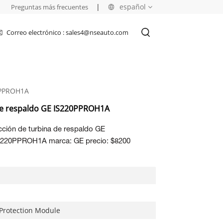
|
|
español
Preguntas más frecuentes
Correo electrónico : sales4@nseauto.com
English
français
0PPROH1A
русский
de respaldo GE IS220PPROH1A
español
cción de turbina de respaldo GE
العربية
S220PPROH1A marca: GE precio: $8200
Protection Module