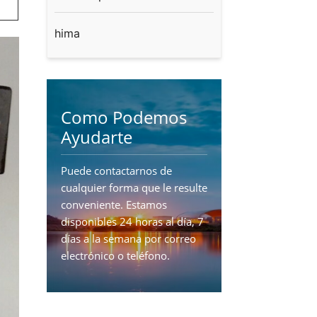
hima
Como Podemos
Ayudarte
Puede contactarnos de
cualquier forma que le resulte
conveniente. Estamos
disponibles 24 horas al día, 7
días a la semana por correo
electrónico o teléfono.
CONTÁCTENOS