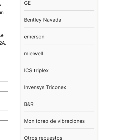
GE
s
un
Bentley Navada
se
emerson
2A,
mielwell
ICS triplex
Invensys Triconex
B&R
Monitoreo de vibraciones
Otros repuestos