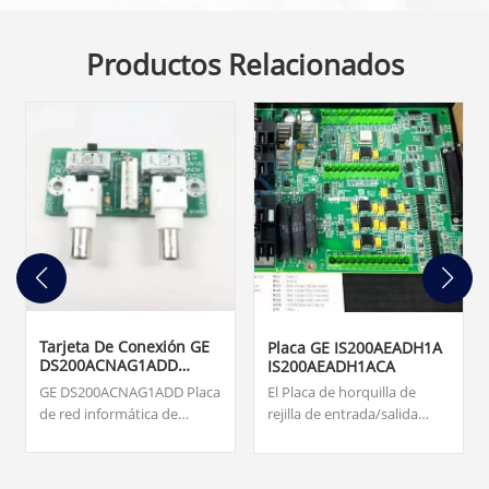
Productos Relacionados
Tarjeta De Conexión GE
Placa GE IS200AEADH1A
DS200ACNAG1ADD
IS200AEADH1ACA
ARCNET
GE DS200ACNAG1ADD Placa
El Placa de horquilla de
de red informática de
rejilla de entrada/salida
recursos adjuntos
IS200AEADH1A fue
(ARCNET). Origen... tarjetas,
fabricado por la empresa
supervisión de turbinas,
fantasma de General