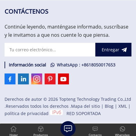
monitoreo de vibraciones y
Electric, GE Energy, como
sistema de protección de
miembro de la serie Mark
CONTÁCTENOS
activos. US$3.000,00
VIe de sistemas y productos
de sistemas de control de
Continúe leyendo, manténgase informado, suscríbase
turbinas eólicas.
y le invitamos a que nos cuente lo que piensa.
Entregar
Información social
WhatsApp : +8618050017653
Derechos de autor © 2026 Topteng Technology Trading Co.,Ltd
.Reservados todos los derechos .
Mapa del sitio
|
Blog
|
XML
|
política de privacidad
RED SOPORTADA
Hogar
Productos
Contacto
WhatsApp