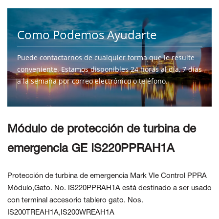
Como Podemos Ayudarte
Puede contactarnos de cualquier forma que le resulte
conveniente. Estamos disponibles 24 horas al día, 7 días
a la semana por correo electrónico o teléfono.
CONTÁCTENOS
Módulo de protección de turbina de
emergencia GE IS220PPRAH1A
Protección de turbina de emergencia Mark VIe Control PPRA
Módulo
,
Gato. No.
IS220PPRAH1A
está destinado a ser
usado
con
terminal accesorio
tablero gato. Nos.
IS200TREAH1A,IS200WREAH1A