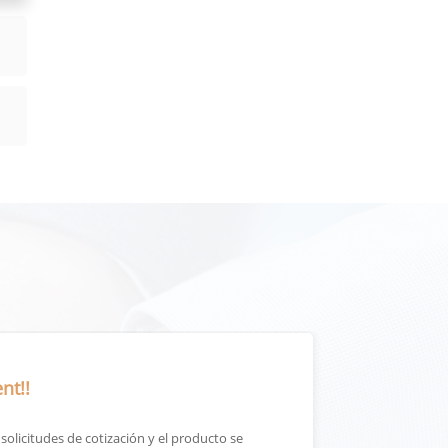
nt!!
olicitudes de cotización y el producto se
La calidad