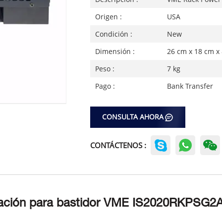
Origen :
USA
Condición :
New
Dimensión :
26 cm x 18 cm x
Peso :
7 kg
Pago :
Bank Transfer
CONSULTA AHORA
CONTÁCTENOS :
tación para bastidor VME IS2020RKPSG2