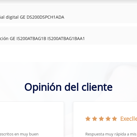
eñal digital GE DS200DSPCH1ADA
icación GE IS200ATBAG1B IS200ATBAG1BAA1
Opinión del cliente
Execlle
escritos en muy buen
Respuesta muy rápida a mis s