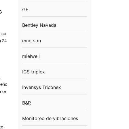
GE
C
Bentley Navada
e se
emerson
n 24
mielwell
ICS triplex
.
seño
Invensys Triconex
rior
B&R
Monitoreo de vibraciones
te