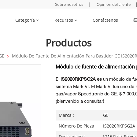
|
Sobre nosotros
Opinión del cliente
Categoría
Recursos
Contáctenos
Productos
GE
Módulo De Fuente De Alimentación Para Bastidor GE IS202
Módulo de fuente de alimentación
El
IS2020RKPSG2A es
un módulo de fue
sistema Mark VI. El Mark VI fue uno de 
gas/vapor Speedtronic de GE. $ 7.000,00
¡bienvenido a consultar!
Marca :
GE
Número De Pieza :
IS2020RKPSG2A
Descripción :
VME Rack Power