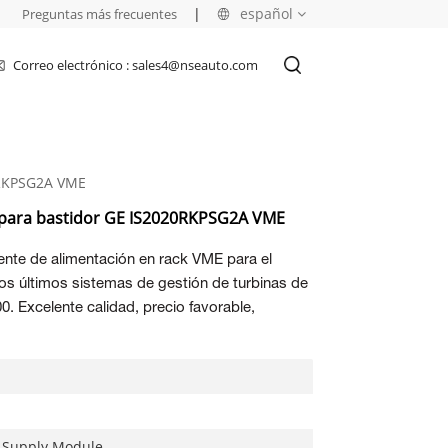
|
|
español
Preguntas más frecuentes
Correo electrónico : sales4@nseauto.com
English
français
0RKPSG2A VME
русский
 para bastidor GE IS2020RKPSG2A VME
español
nte de alimentación en rack VME para el
العربية
los últimos sistemas de gestión de turbinas de
. Excelente calidad, precio favorable,
 Supply Module