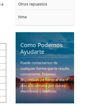
Otros repuestos
a a
hima
Como Podemos
Ayudarte
Puede contactarnos de
cualquier forma que le resulte
conveniente. Estamos
disponibles 24 horas al día, 7
días a la semana por correo
electrónico o teléfono.
CONTÁCTENOS