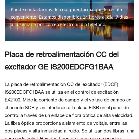
Puede contactarnos de cualquier forma que le resulte
conveniente. Estamos disponibles 24 horas al día, 7 días
a la semana por correo electrónico o teléfono.
CONTÁCTENOS
Placa de retroalimentación CC del
excitador GE IS200EDCFG1BAA
La placa de retroalimentación CC del excitador (EDCF)
IS200EDCFG1BAA se utiliza en
el control de excitación
EX2100. Mide la corriente de campo y el voltaje de campo en
el puente SCR y las interfaces a la placa EISB en el panel de
control a través de
un enlace de fibra óptica de alta velocidad.
La fibra óptica proporciona aislamiento de voltaje.
entre las
dos placas y alta inmunidad al ruido. Se utilizan dos fibras, una