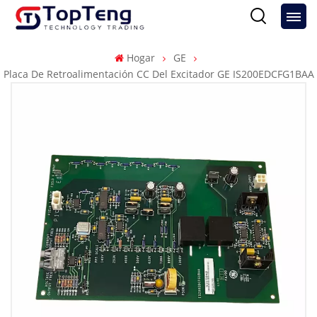
Hogar
GE
Placa De Retroalimentación CC Del Excitador GE IS200EDCFG1BAA