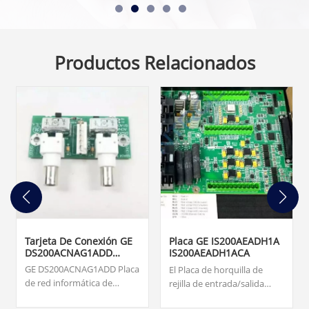
Productos Relacionados
Tarjeta De Conexión GE
Placa GE IS200AEADH1A
DS200ACNAG1ADD
IS200AEADH1ACA
ARCNET
GE DS200ACNAG1ADD Placa
El Placa de horquilla de
de red informática de
rejilla de entrada/salida
recursos adjuntos
IS200AEADH1A fue