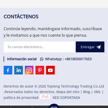
(ARCNET). Origen... tarjetas,
fabricado por la empresa
supervisión de turbinas,
fantasma de General
monitoreo de vibraciones y
Electric, GE Energy, como
sistema de protección de
miembro de la serie Mark
CONTÁCTENOS
activos. US$3.000,00
VIe de sistemas y productos
de sistemas de control de
Continúe leyendo, manténgase informado, suscríbase
turbinas eólicas.
y le invitamos a que nos cuente lo que piensa.
Entregar
Información social
WhatsApp : +8618050017653
Derechos de autor © 2026 Topteng Technology Trading Co.,Ltd
.Reservados todos los derechos .
Mapa del sitio
|
Blog
|
XML
|
política de privacidad
RED SOPORTADA