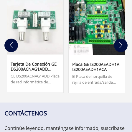
Tarjeta De Conexión GE
Placa GE IS200AEADH1A
DS200ACNAG1ADD
IS200AEADH1ACA
ARCNET
GE DS200ACNAG1ADD Placa
El Placa de horquilla de
de red informática de
rejilla de entrada/salida
recursos adjuntos
IS200AEADH1A fue
(ARCNET). Origen... tarjetas,
fabricado por la empresa
supervisión de turbinas,
fantasma de General
monitoreo de vibraciones y
Electric, GE Energy, como
sistema de protección de
miembro de la serie Mark
CONTÁCTENOS
activos. US$3.000,00
VIe de sistemas y productos
de sistemas de control de
Continúe leyendo, manténgase informado, suscríbase
turbinas eólicas.