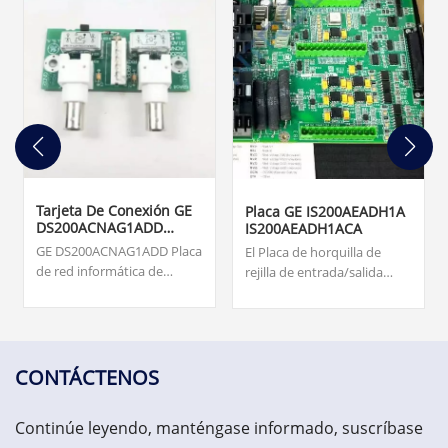
Tarjeta De Conexión GE
Placa GE IS200AEADH1A
DS200ACNAG1ADD
IS200AEADH1ACA
ARCNET
GE DS200ACNAG1ADD Placa
El Placa de horquilla de
de red informática de
rejilla de entrada/salida
recursos adjuntos
IS200AEADH1A fue
(ARCNET). Origen... tarjetas,
fabricado por la empresa
supervisión de turbinas,
fantasma de General
monitoreo de vibraciones y
Electric, GE Energy, como
sistema de protección de
miembro de la serie Mark
CONTÁCTENOS
activos. US$3.000,00
VIe de sistemas y productos
de sistemas de control de
Continúe leyendo, manténgase informado, suscríbase
turbinas eólicas.