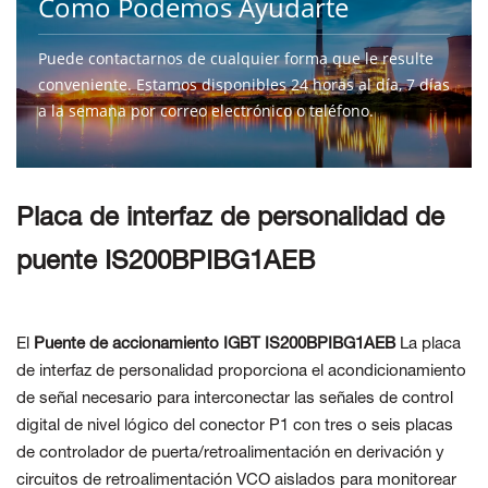
Como Podemos Ayudarte
Puede contactarnos de cualquier forma que le resulte
conveniente. Estamos disponibles 24 horas al día, 7 días
a la semana por correo electrónico o teléfono.
CONTÁCTENOS
Placa de interfaz de personalidad de
puente IS200BPIBG1AEB
El
Puente de accionamiento IGBT IS200BPIBG1AEB
La placa
de interfaz de personalidad proporciona el acondicionamiento
de señal necesario para interconectar las señales de control
digital de nivel lógico del conector P1 con tres o seis placas
de controlador de puerta/retroalimentación en derivación y
circuitos de retroalimentación VCO aislados para monitorear