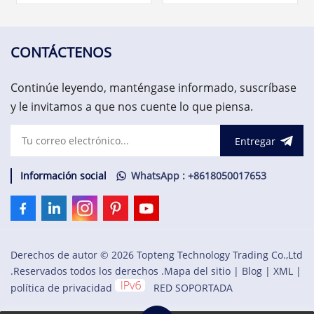
de la maquinaria AMS 6500
expansión diferencial o
El monitor de vibración
posición de varilla. $2,500.00
relativa del eje está
diseñado para brindar una
CONTÁCTENOS
confiabilidad
extremadamente alta para
Continúe leyendo, manténgase informado, suscríbase
la maquinaria rotativa más
crítica de la planta.
y le invitamos a que nos cuente lo que piensa.
Entregar
Información social
WhatsApp : +8618050017653
Derechos de autor © 2026 Topteng Technology Trading Co.,Ltd
.Reservados todos los derechos .
Mapa del sitio
|
Blog
|
XML
|
política de privacidad
RED SOPORTADA