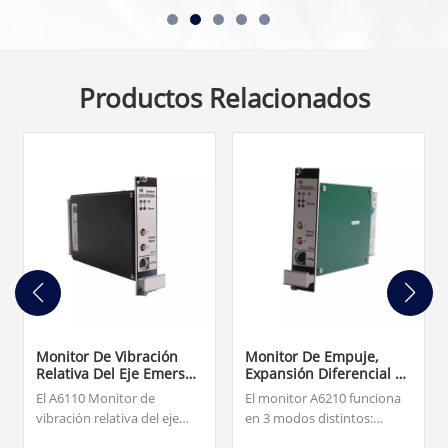
Productos Relacionados
Monitor De Vibración
Monitor De Empuje,
Relativa Del Eje Emerson
Expansión Diferencial Y
A6110
Caída De Varilla De
El A6110 Monitor de
El monitor A6210 funciona
Doble Canal Emerson
vibración relativa del eje
en 3 modos distintos:
A6210
para el monitor de estado
posición de empuje,