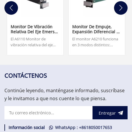
Monitor De Vibración
Monitor De Empuje,
Relativa Del Eje Emerson
Expansión Diferencial Y
A6110
Caída De Varilla De
El A6110 Monitor de
El monitor A6210 funciona
Doble Canal Emerson
vibración relativa del eje
en 3 modos distintos:
A6210
para el monitor de estado
posición de empuje,
de la maquinaria AMS 6500
expansión diferencial o
El monitor de vibración
posición de varilla. $2,500.00
relativa del eje está
diseñado para brindar una
CONTÁCTENOS
confiabilidad
extremadamente alta para
Continúe leyendo, manténgase informado, suscríbase
la maquinaria rotativa más
crítica de la planta.
y le invitamos a que nos cuente lo que piensa.
Entregar
Información social
WhatsApp : +8618050017653