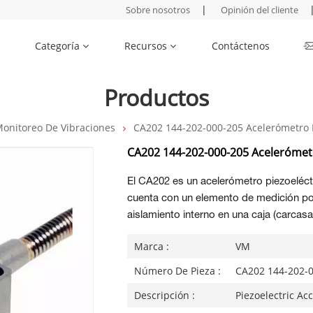
|
Sobre nosotros
Opinión del cliente
Categoría
Recursos
Contáctenos
Productos
onitoreo De Vibraciones
CA202 144-202-000-205 Acelerómetro P
CA202 144-202-000-205 Acelerómetr
El CA202 es un acelerómetro piezoeléctr
cuenta con un elemento de medición pol
aislamiento interno en una caja (carcasa
Marca :
VM
Número De Pieza :
CA202 144-202-
Descripción :
Piezoelectric Ac