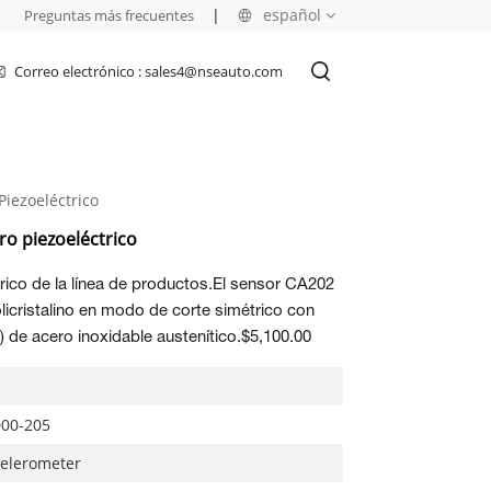
|
|
español
Preguntas más frecuentes
Correo electrónico : sales4@nseauto.com
English
français
iezoeléctrico
русский
o piezoeléctrico
español
ico de la línea de productos.
El sensor CA202
العربية
icristalino en modo de corte simétrico con
) de acero inoxidable austenítico.$5,100.00
000-205
celerometer