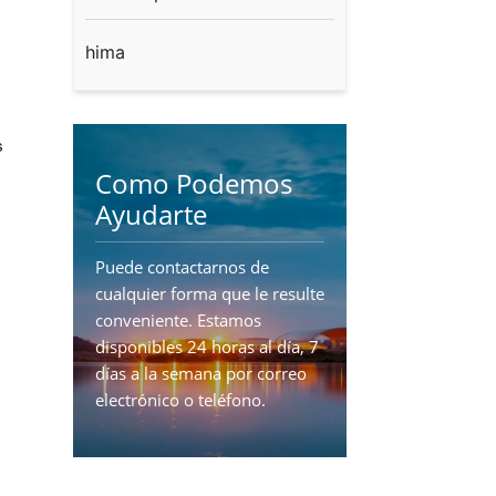
hima
s
Como Podemos
Ayudarte
Puede contactarnos de
cualquier forma que le resulte
conveniente. Estamos
disponibles 24 horas al día, 7
días a la semana por correo
electrónico o teléfono.
CONTÁCTENOS