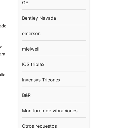
GE
Bentley Navada
lado
emerson
s:
mielwell
ara
ICS triplex
lta
Invensys Triconex
B&R
Monitoreo de vibraciones
Otros repuestos