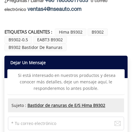
+86 18050017653
¿Preguntas? Llamar
o correo
ventas4@nseauto.com
electrónico
ETIQUETAS CALIENTES :
Hima B9302
B9302
B9302-0.5
EABT3 B9302
B9302 Bastidor De Ranuras
Dejar Un Mensaje
Si está interesado en nuestros productos y desea
conocer más detalles, deje un mensaje aquí, le
responderemos lo antes posible.
Sujeto :
Bastidor de ranuras de E/S Hima B9302