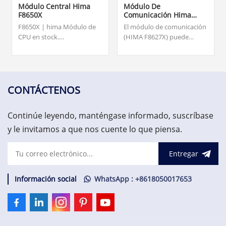
Módulo Central Hima
Módulo De
F8650X
Comunicación Hima
F8627X
F8650X | hima Módulo de
El módulo de comunicación
CPU en stock.
(HIMA F8627X) puede
Marca/Fabricante: HIMA.
programar la CPU con ELOP
Dimensiones: 20,3 cm x 12,7
II a través de Ethernet.
cm x 2,5 cm. Peso: 0,2 KG.
F8627X - El módulo de
por favor contáctenos y nos
comunicación está
comunicaremos con usted
disponible en stock y listo
CONTÁCTENOS
dentro de las 24 horas.
para enviar. Excelente
calidad, precio favorable,
Continúe leyendo, manténgase informado, suscríbase
¡bienvenido a consultar!
y le invitamos a que nos cuente lo que piensa.
Entregar
Información social
WhatsApp : +8618050017653