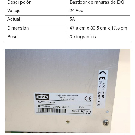
Descripción
Bastidor de ranuras de E/S
Voltaje
24 Vcc
Actual
5A
Dimensión
47,8 cm x 30,5 cm x 17,8 cm
Peso
3 kilogramos