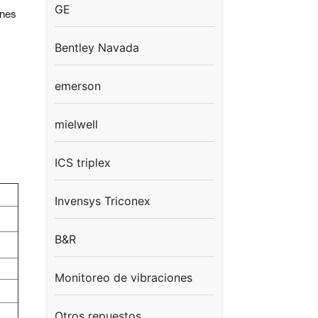
GE
ones
Bentley Navada
emerson
mielwell
ICS triplex
Invensys Triconex
B&R
Monitoreo de vibraciones
Otros repuestos