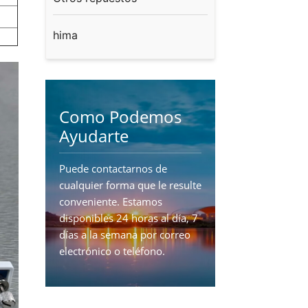
hima
Como Podemos
Ayudarte
Puede contactarnos de
cualquier forma que le resulte
conveniente. Estamos
disponibles 24 horas al día, 7
días a la semana por correo
electrónico o teléfono.
CONTÁCTENOS