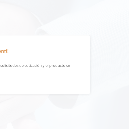
nt!!
olicitudes de cotización y el producto se
La calidad