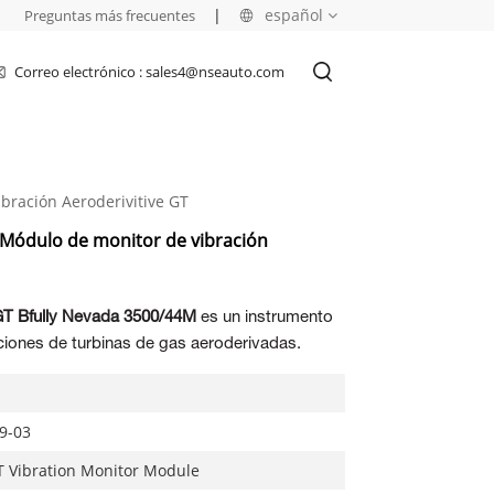
|
|
español
Preguntas más frecuentes
Correo electrónico : sales4@nseauto.com
English
français
bración Aeroderivitive GT
русский
 Módulo de monitor de vibración
español
العربية
 GT Bfully Nevada 3500/44M
es un instrumento
ciones de turbinas de gas aeroderivadas.
9-03
GT Vibration Monitor Module