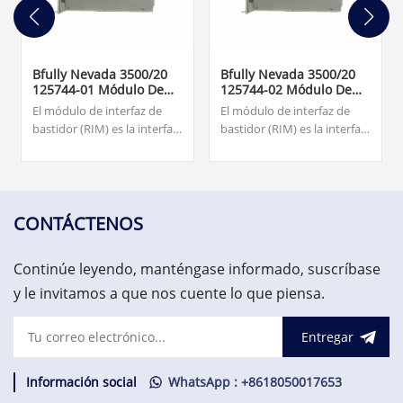
Bfully Nevada 3500/20
Bfully Nevada 3500/20
125744-01 Módulo De
125744-02 Módulo De
Interfaz De Bastidor
Interfaz De Bastidor
El módulo de interfaz de
El módulo de interfaz de
TMR
Estándar
bastidor (RIM) es la interfaz
bastidor (RIM) es la interfaz
principal del bastidor 3500.
principal del bastidor 3500.
Admite un protocolo
Soporta un protocolo
propietario que se utiliza
propietario utilizado para
para configurar el bastidor
configurar el rack y
y recuperar información de
recuperar información de la
CONTÁCTENOS
la maquinaria. El RIM debe
maquinaria.US$1,500.00
ubicarse en el slot 1 del rack
Continúe leyendo, manténgase informado, suscríbase
(al lado de las fuentes de
alimentación).US$1,500.00
y le invitamos a que nos cuente lo que piensa.
Entregar
Información social
WhatsApp : +8618050017653