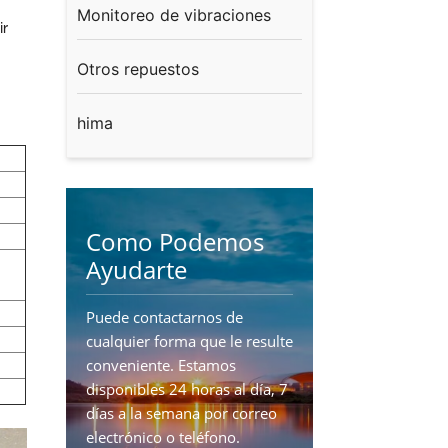
Monitoreo de vibraciones
ir
Otros repuestos
hima
Como Podemos
Ayudarte
Puede contactarnos de
cualquier forma que le resulte
conveniente. Estamos
disponibles 24 horas al día, 7
días a la semana por correo
electrónico o teléfono.