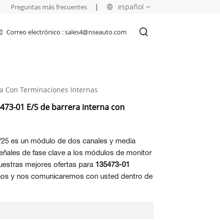
|
|
español
Preguntas más frecuentes
Correo electrónico : sales4@nseauto.com
English
français
na Con Terminaciones Internas
русский
473-01 E/S de barrera interna con
español
العربية
/25 es un módulo de dos canales y media
 señales de fase clave a los módulos de monitor
uestras mejores ofertas para
135473-01
nos y nos comunicaremos con usted dentro de