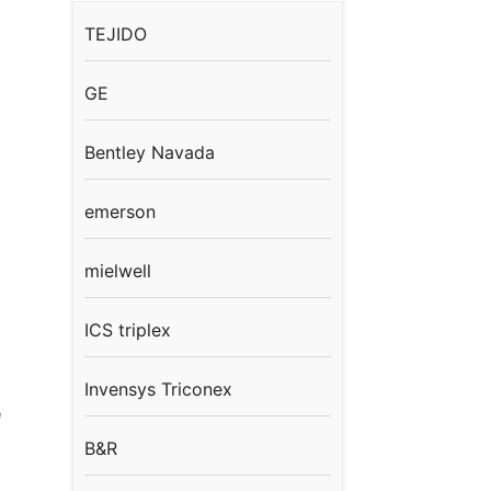
TEJIDO
GE
Bentley Navada
emerson
mielwell
ICS triplex
Invensys Triconex
e
B&R