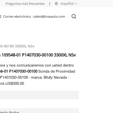
|
|
español
Preguntas más frecuentes
Correo electrónico : sales4@nseauto.com
English
français
30-00100 3300XL NSv
русский
a 109548-01 P1407030-00100 3300XL NSv
español
enos y nos comunicaremos con usted dentro
العربية
8-01 P1407030-00100
Sonda de Proximidad
 P1407030-00100 · marca: Bfully Nevada ·
tock.US$300.00
imity Probe