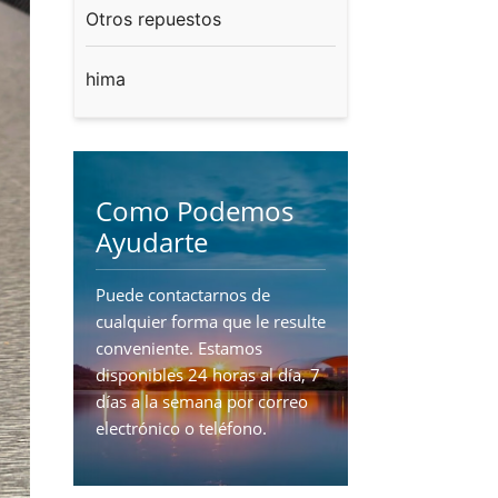
Otros repuestos
hima
Como Podemos
Ayudarte
Puede contactarnos de
cualquier forma que le resulte
conveniente. Estamos
disponibles 24 horas al día, 7
días a la semana por correo
electrónico o teléfono.
CONTÁCTENOS