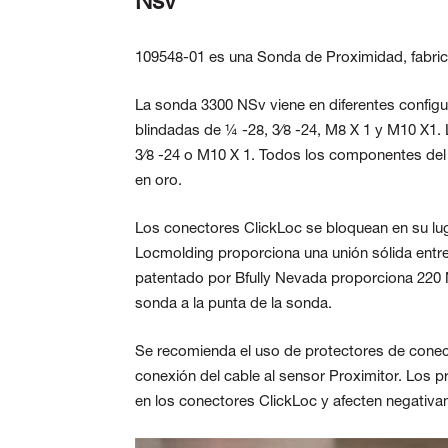
Nsv
109548-01 es una Sonda de Proximidad, fabrica
La sonda 3300 NSv viene en diferentes configu
blindadas de ¼ -28, 3⁄8 -24, M8 X 1 y M10 X1.
3⁄8 -24 o M10 X 1. Todos los componentes del
en oro.
Los conectores ClickLoc se bloquean en su lug
Locmolding proporciona una unión sólida entre
patentado por Bfully Nevada proporciona 220 N 
sonda a la punta de la sonda.
Se recomienda el uso de protectores de conect
conexión del cable al sensor Proximitor. Los p
en los conectores ClickLoc y afecten negativam