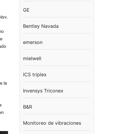
GE
Nsv.
Bentley Navada
no
de
emerson
ado
mielwell
ICS triplex
e la
Invensys Triconex
a
B&R
en
Monitoreo de vibraciones