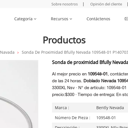
|
Sobre nosotros
Opinión del cliente
Categoría
Recursos
Contáctenos
Productos
 Navada
Sonda De Proximidad Bfully Nevada 109548-01 P14070
Sonda de proximidad Bfully Nevad
Al mejor precio en
109548-01
, contáct
de las 24 horas.
Doblado Nevada 10954
3300XL Nsv · N° de artículo: 109548-01
precio:$300 · Tiempo de entrega: En s
Marca :
Bently Nevada
Número De Pieza :
109548-01
Descripción :
3300XL NSv Prox