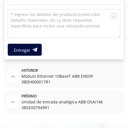
Entregar
ANTERIOR
Módulo Ethernet 10BaseT ABB EI803F
3BDH000017R1
PRÓXIMO
Unidad de entrada analógica ABB DSAI146
3BSE007949R1