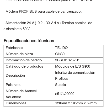
· Interfaz de comunicación Fieldbus para PROFIBUS-DP
· Módem PROFIBUS para cable de par trenzado.
· Alimentación 24 V (19,2 - 30 V d.c.) Tensión nominal de
aislamiento 50 V.
Especificaciones técnicas
Fabricante
TEJIDO
Número de pieza
CI830
Información de pedido
3BSE013252R1
Catálogo de productos
Módulos de E/S S800
Interfaz de comunicación
Descripción
Profibus
País natal
Suecia
Número de Arancel
8517620000
Aduanero
Dimensiones
128mm x 185mm x 59mm