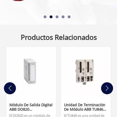
Productos Relacionados
Módulo De Salida Digital
Unidad De Terminación
ABB DO820
De Módulo ABB TU846
3BSE008514R1
3BSE022460R1
El DO820 es un módulo de
El TU846 es una unidad de