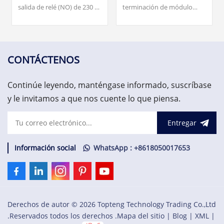
salida de relé (NO) de 230 V
terminación de módulo
CA/CC de 8 canales para E/S
(MTU) para la configuración
S800. Nuestro equipo está
redundante de la interfaz
disponible las 24 horas del
de comunicación de campo
día, los 7 días de la semana
CI840/CI840A y E/S
para ayudarlo con sus
redundantes.
CONTÁCTENOS
necesidades urgentes de
repuestos críticos,
Continúe leyendo, manténgase informado, suscríbase
contáctenos.
y le invitamos a que nos cuente lo que piensa.
Entregar
Información social
WhatsApp : +8618050017653
Derechos de autor © 2026 Topteng Technology Trading Co.,Ltd
.Reservados todos los derechos .
Mapa del sitio
|
Blog
|
XML
|